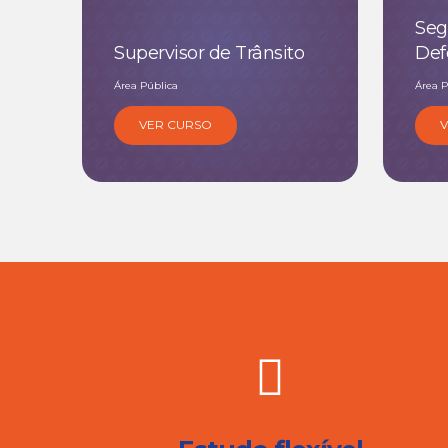
Seg
Supervisor de Trânsito
Def
Área Pública
Área P
VER CURSO