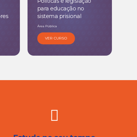
Políticas e legislação
para educação no
ores
sistema prisional
Área Pública
VER CURSO