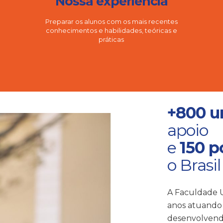
Nossa experiência
Preparar os alunos com os mais recentes
conhecimentos e habilidades, teóricas e
práticas
+800 u
apoio
e
150 p
o Brasil
A Faculdade U
anos atuando 
desenvolvend