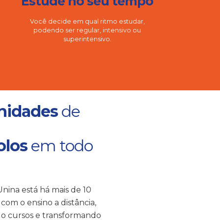
Estude no seu tempo
Você decide em qual ritmo estudar,
podendo ser regular, intensivo ou
superintensivo.
nidades
de
olos
em todo
nina está há mais de 10
com o ensino a distância,
o cursos e transformando