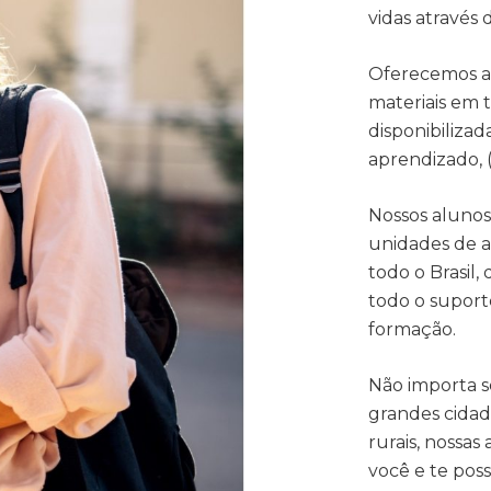
vidas através
Oferecemos a
materiais em 
disponibiliza
aprendizado, (
Nossos aluno
unidades de a
todo o Brasil,
todo o suport
formação.
Não importa s
grandes cidad
rurais, nossas
você e te pos