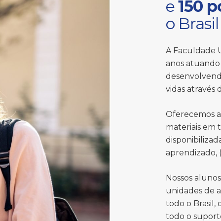
e
150 p
o Brasil
A Faculdade U
anos atuando 
desenvolvend
vidas através
Oferecemos a
materiais em 
disponibiliza
aprendizado, (
Nossos aluno
unidades de a
todo o Brasil,
todo o suport