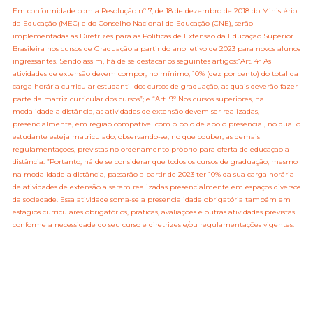
Em conformidade com a Resolução nº 7, de 18 de dezembro de 2018 do Ministério
da Educação (MEC) e do Conselho Nacional de Educação (CNE), serão
implementadas as Diretrizes para as Políticas de Extensão da Educação Superior
Brasileira nos cursos de Graduação a partir do ano letivo de 2023 para novos alunos
ingressantes. Sendo assim, há de se destacar os seguintes artigos:“Art. 4º As
atividades de extensão devem compor, no mínimo, 10% (dez por cento) do total da
carga horária curricular estudantil dos cursos de graduação, as quais deverão fazer
parte da matriz curricular dos cursos”; e “Art. 9º Nos cursos superiores, na
modalidade a distância, as atividades de extensão devem ser realizadas,
presencialmente, em região compatível com o polo de apoio presencial, no qual o
estudante esteja matriculado, observando-se, no que couber, as demais
regulamentações, previstas no ordenamento próprio para oferta de educação a
distância. ”Portanto, há de se considerar que todos os cursos de graduação, mesmo
na modalidade a distância, passarão a partir de 2023 ter 10% da sua carga horária
de atividades de extensão a serem realizadas presencialmente em espaços diversos
da sociedade. Essa atividade soma-se a presencialidade obrigatória também em
estágios curriculares obrigatórios, práticas, avaliações e outras atividades previstas
conforme a necessidade do seu curso e diretrizes e/ou regulamentações vigentes.