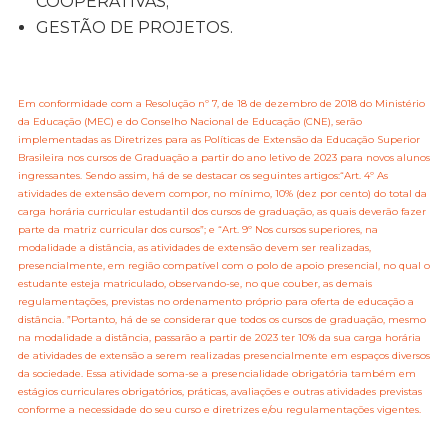
COOPERATIVAS;
GESTÃO DE PROJETOS.
Em conformidade com a Resolução nº 7, de 18 de dezembro de 2018 do Ministério
da Educação (MEC) e do Conselho Nacional de Educação (CNE), serão
implementadas as Diretrizes para as Políticas de Extensão da Educação Superior
Brasileira nos cursos de Graduação a partir do ano letivo de 2023 para novos alunos
ingressantes. Sendo assim, há de se destacar os seguintes artigos:“Art. 4º As
atividades de extensão devem compor, no mínimo, 10% (dez por cento) do total da
carga horária curricular estudantil dos cursos de graduação, as quais deverão fazer
parte da matriz curricular dos cursos”; e “Art. 9º Nos cursos superiores, na
modalidade a distância, as atividades de extensão devem ser realizadas,
presencialmente, em região compatível com o polo de apoio presencial, no qual o
estudante esteja matriculado, observando-se, no que couber, as demais
regulamentações, previstas no ordenamento próprio para oferta de educação a
distância. ”Portanto, há de se considerar que todos os cursos de graduação, mesmo
na modalidade a distância, passarão a partir de 2023 ter 10% da sua carga horária
de atividades de extensão a serem realizadas presencialmente em espaços diversos
da sociedade. Essa atividade soma-se a presencialidade obrigatória também em
estágios curriculares obrigatórios, práticas, avaliações e outras atividades previstas
conforme a necessidade do seu curso e diretrizes e/ou regulamentações vigentes.